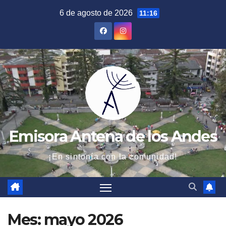
Saltar
6 de agosto de 2026
11:16
al
contenido
Emisora Antena de los Andes
¡En sintonía con la comunidad!
Mes:
mayo 2026