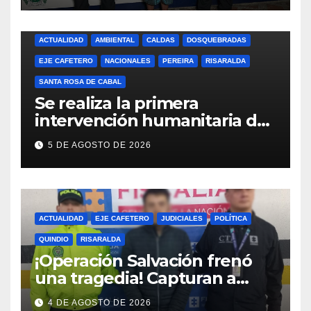
EN DOSQUEBRADAS
(RISARALDA)
ACTUALIDAD
AMBIENTAL
CALDAS
DOSQUEBRADAS
EJE CAFETERO
NACIONALES
PEREIRA
RISARALDA
SANTA ROSA DE CABAL
Se realiza la primera
intervención humanitaria de
la UBPD en el Cementerio
5 DE AGOSTO DE 2026
San Camilo de Pereira
ACTUALIDAD
EJE CAFETERO
JUDICIALES
POLÍTICA
QUINDIO
RISARALDA
¡Operación Salvación frenó
una tragedia! Capturan a
presunto agresor y protegen
4 DE AGOSTO DE 2026