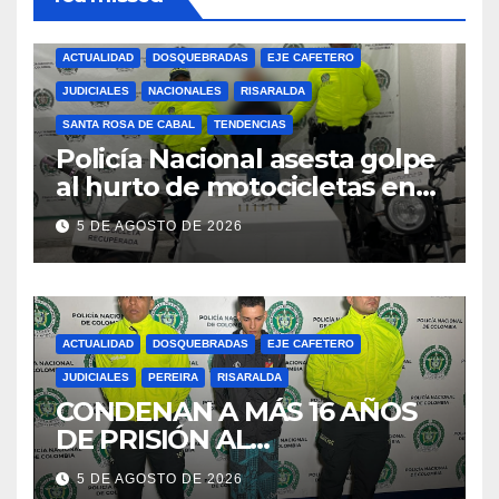
ACTUALIDAD
DOSQUEBRADAS
EJE CAFETERO
JUDICIALES
NACIONALES
RISARALDA
SANTA ROSA DE CABAL
TENDENCIAS
Policía Nacional asesta golpe
al hurto de motocicletas en
Risaralda
5 DE AGOSTO DE 2026
ACTUALIDAD
DOSQUEBRADAS
EJE CAFETERO
JUDICIALES
PEREIRA
RISARALDA
CONDENAN A MÁS 16 AÑOS
DE PRISIÓN AL
RESPONSABLE DE CAUSAR
5 DE AGOSTO DE 2026
LA MUERTE DE UNA MUJER