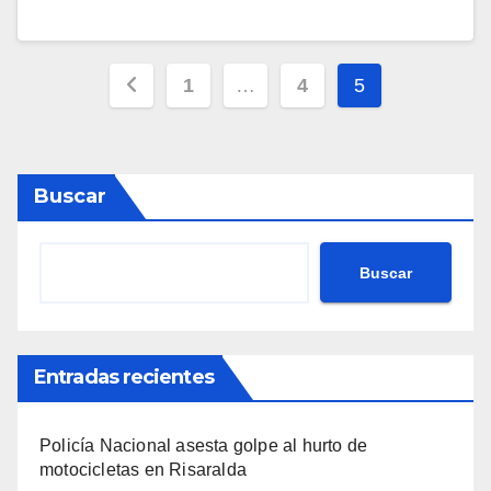
Paginación
1
…
4
5
de
entradas
Buscar
Buscar
Entradas recientes
Policía Nacional asesta golpe al hurto de
motocicletas en Risaralda