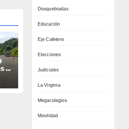
Dosquebradas
Educación
Eje Cafetero
Elecciones
9
s y
Judiciales
La Virginia
Megacolegios
teo
Movilidad