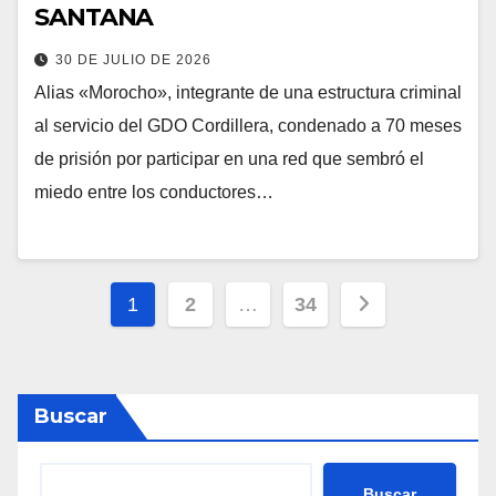
SANTANA
30 DE JULIO DE 2026
Alias «Morocho», integrante de una estructura criminal
al servicio del GDO Cordillera, condenado a 70 meses
de prisión por participar en una red que sembró el
miedo entre los conductores…
Paginación
1
2
…
34
de
entradas
Buscar
Buscar