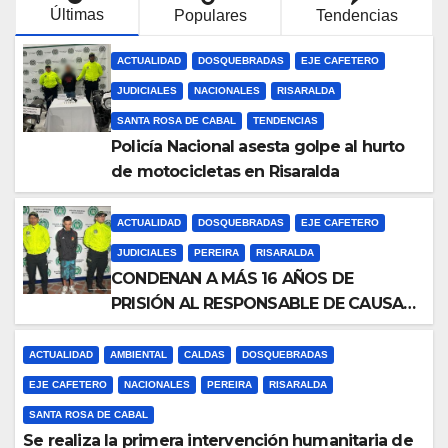
Últimas
Populares
Tendencias
ACTUALIDAD
DOSQUEBRADAS
EJE CAFETERO
JUDICIALES
NACIONALES
RISARALDA
SANTA ROSA DE CABAL
TENDENCIAS
Policía Nacional asesta golpe al hurto
de motocicletas en Risaralda
ACTUALIDAD
DOSQUEBRADAS
EJE CAFETERO
JUDICIALES
PEREIRA
RISARALDA
CONDENAN A MÁS 16 AÑOS DE
PRISIÓN AL RESPONSABLE DE CAUSAR
LA MUERTE DE UNA MUJER EN
DOSQUEBRADAS (RISARALDA)
ACTUALIDAD
AMBIENTAL
CALDAS
DOSQUEBRADAS
EJE CAFETERO
NACIONALES
PEREIRA
RISARALDA
SANTA ROSA DE CABAL
Se realiza la primera intervención humanitaria de