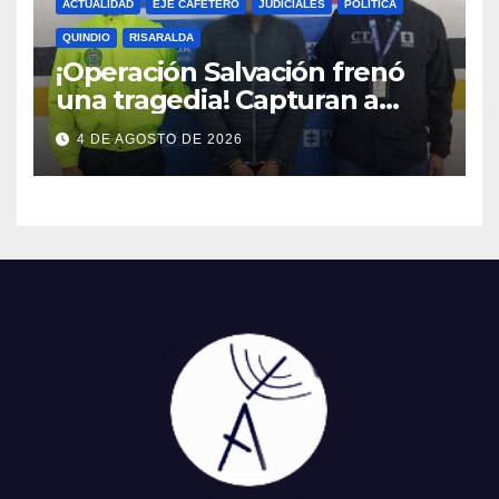
ACTUALIDAD
EJE CAFETERO
JUDICIALES
POLÍTICA
QUINDIO
RISARALDA
¡Operación Salvación frenó
una tragedia! Capturan a
presunto agresor y protegen
4 DE AGOSTO DE 2026
a una madre y sus hijos.