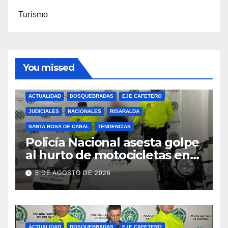
Turismo
You missed
ACTUALIDAD
DOSQUEBRADAS
EJE CAFETERO
JUDICIALES
NACIONALES
RISARALDA
SANTA ROSA DE CABAL
TENDENCIAS
Policía Nacional asesta golpe
al hurto de motocicletas en
Risaralda
5 DE AGOSTO DE 2026
ACTUALIDAD
DOSQUEBRADAS
EJE CAFETERO