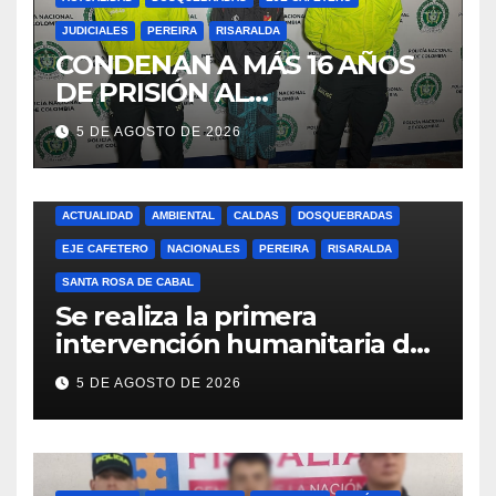
JUDICIALES
PEREIRA
RISARALDA
CONDENAN A MÁS 16 AÑOS
DE PRISIÓN AL
RESPONSABLE DE CAUSAR
5 DE AGOSTO DE 2026
LA MUERTE DE UNA MUJER
EN DOSQUEBRADAS
(RISARALDA)
ACTUALIDAD
AMBIENTAL
CALDAS
DOSQUEBRADAS
EJE CAFETERO
NACIONALES
PEREIRA
RISARALDA
SANTA ROSA DE CABAL
Se realiza la primera
intervención humanitaria de
la UBPD en el Cementerio
5 DE AGOSTO DE 2026
San Camilo de Pereira