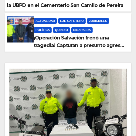
la UBPD en el Cementerio San Camilo de Pereira
ACTUALIDAD
EJE CAFETERO
JUDICIALES
POLÍTICA
QUINDIO
RISARALDA
¡Operación Salvación frenó una
tragedia! Capturan a presunto agresor
y protegen a una madre y sus hijos.