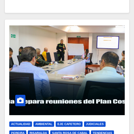
ACTUALIDAD
AMBIENTAL
EJE CAFETERO
JUDICIALES
PEREIRA
RISARALDA
SANTA ROSA DE CABAL
TENDENCIAS