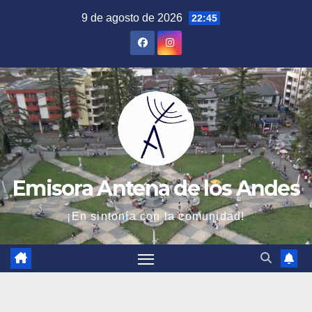
Saltar
9 de agosto de 2026
22:45
al
contenido
Emisora Antena de los Andes
¡En sintonía con la comunidad!