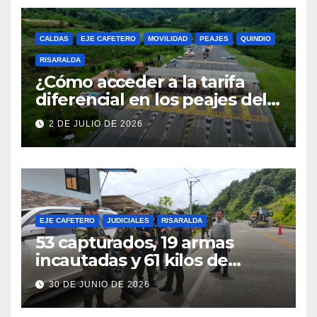
CALDAS
EJE CAFETERO
MOVILIDAD
PEAJES
QUINDIO
RISARALDA
¿Cómo acceder a la tarifa
diferencial en los peajes del
Eje Cafetero? Conozca los
2 DE JULIO DE 2026
requisitos y cómo inscribirse
EJE CAFETERO
JUDICIALES
RISARALDA
53 capturados, 19 armas
incautadas y 61 kilos de
explosivos decomisados: el
30 DE JUNIO DE 2026
balance del Batallón San
Mateo en Risaralda