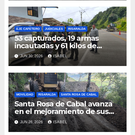
EJE CAFETERO
JUDICIALES
RISARALDA
53 capturados, 19 armas
incautadas y 61 kilos de
explosivos decomisados: el
JUN 30, 2026
ISABEL
balance del Batallón San
Mateo en Risaralda
MOVILIDAD
RISARALDA
SANTA ROSA DE CABAL
Santa Rosa de Cabal avanza
en el mejoramiento de sus
vías rurales con maquinaria
JUN 26, 2026
ISABEL
departamental