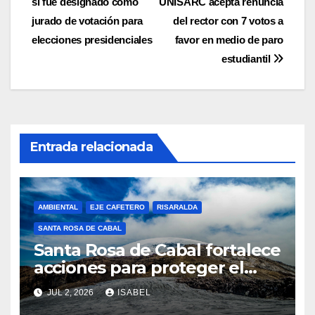
si fue designado como
UNISARC acepta renuncia
de
jurado de votación para
del rector con 7 votos a
entradas
elecciones presidenciales
favor en medio de paro
estudiantil
Entrada relacionada
AMBIENTAL
EJE CAFETERO
RISARALDA
SANTA ROSA DE CABAL
Santa Rosa de Cabal fortalece
acciones para proteger el
Parque Los Nevados durante
JUL 2, 2026
ISABEL
el fenómeno de El Niño