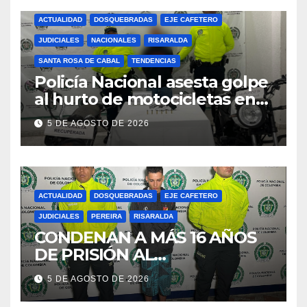
ACTUALIDAD
DOSQUEBRADAS
EJE CAFETERO
JUDICIALES
NACIONALES
RISARALDA
SANTA ROSA DE CABAL
TENDENCIAS
Policía Nacional asesta golpe
al hurto de motocicletas en
Risaralda
5 DE AGOSTO DE 2026
ACTUALIDAD
DOSQUEBRADAS
EJE CAFETERO
JUDICIALES
PEREIRA
RISARALDA
CONDENAN A MÁS 16 AÑOS
DE PRISIÓN AL
RESPONSABLE DE CAUSAR
5 DE AGOSTO DE 2026
LA MUERTE DE UNA MUJER
EN DOSQUEBRADAS