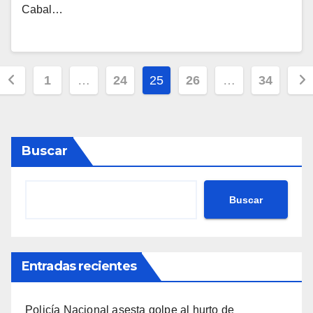
Cabal…
Paginación
1
…
24
25
26
…
34
de
entradas
Buscar
Buscar
Entradas recientes
Policía Nacional asesta golpe al hurto de