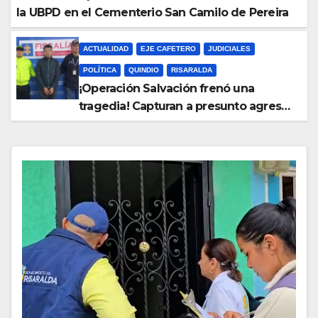
la UBPD en el Cementerio San Camilo de Pereira
ACTUALIDAD
EJE CAFETERO
JUDICIALES
POLÍTICA
QUINDIO
RISARALDA
¡Operación Salvación frenó una
tragedia! Capturan a presunto agresor
y protegen a una madre y sus hijos.