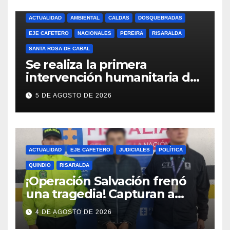
(RISARALDA)
ACTUALIDAD
AMBIENTAL
CALDAS
DOSQUEBRADAS
EJE CAFETERO
NACIONALES
PEREIRA
RISARALDA
SANTA ROSA DE CABAL
Se realiza la primera
intervención humanitaria de
la UBPD en el Cementerio
5 DE AGOSTO DE 2026
San Camilo de Pereira
ACTUALIDAD
EJE CAFETERO
JUDICIALES
POLÍTICA
QUINDIO
RISARALDA
¡Operación Salvación frenó
una tragedia! Capturan a
presunto agresor y protegen
4 DE AGOSTO DE 2026
a una madre y sus hijos.