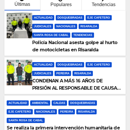
Últimas
Populares
Tendencias
ACTUALIDAD
DOSQUEBRADAS
EJE CAFETERO
JUDICIALES
NACIONALES
RISARALDA
SANTA ROSA DE CABAL
TENDENCIAS
Policía Nacional asesta golpe al hurto
de motocicletas en Risaralda
ACTUALIDAD
DOSQUEBRADAS
EJE CAFETERO
JUDICIALES
PEREIRA
RISARALDA
CONDENAN A MÁS 16 AÑOS DE
PRISIÓN AL RESPONSABLE DE CAUSAR
LA MUERTE DE UNA MUJER EN
DOSQUEBRADAS (RISARALDA)
ACTUALIDAD
AMBIENTAL
CALDAS
DOSQUEBRADAS
EJE CAFETERO
NACIONALES
PEREIRA
RISARALDA
SANTA ROSA DE CABAL
Se realiza la primera intervención humanitaria de