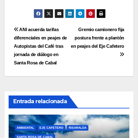
Navegación
ANI acuerda tarifas
Gremio camionero fija
diferenciales en peajes de
postura frente a plantón
de
Autopistas del Café tras
en peajes del Eje Cafetero
entradas
jornada de diálogo en
Santa Rosa de Cabal
Entrada relacionada
AMBIENTAL
EJE CAFETERO
RISARALDA
SANTA ROSA DE CABAL