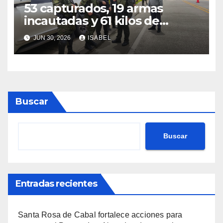
53 capturados, 19 armas
incautadas y 61 kilos de
explosivos decomisados: el
JUN 30, 2026
ISABEL
balance del Batallón San
Mateo en Risaralda
Buscar
Buscar
Entradas recientes
Santa Rosa de Cabal fortalece acciones para