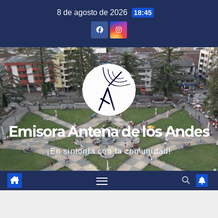
Saltar
8 de agosto de 2026
18:45
al
contenido
Emisora Antena de los Andes
¡En sintonía con la comunidad!