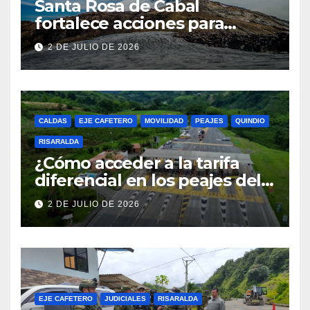
Santa Rosa de Cabal
fortalece acciones para
proteger el Parque Los
2 DE JULIO DE 2026
Nevados durante el
fenómeno de El Niño
CALDAS
EJE CAFETERO
MOVILIDAD
PEAJES
QUINDIO
RISARALDA
¿Cómo acceder a la tarifa
diferencial en los peajes del
Eje Cafetero? Conozca los
2 DE JULIO DE 2026
requisitos y cómo inscribirse
EJE CAFETERO
JUDICIALES
RISARALDA