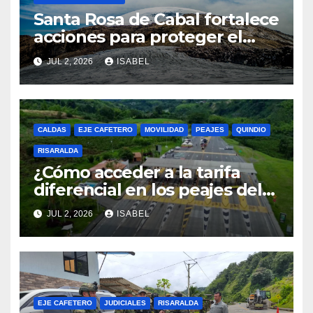
Santa Rosa de Cabal fortalece
acciones para proteger el
Parque Los Nevados durante
JUL 2, 2026
ISABEL
el fenómeno de El Niño
CALDAS
EJE CAFETERO
MOVILIDAD
PEAJES
QUINDIO
RISARALDA
¿Cómo acceder a la tarifa
diferencial en los peajes del
Eje Cafetero? Conozca los
JUL 2, 2026
ISABEL
requisitos y cómo inscribirse
EJE CAFETERO
JUDICIALES
RISARALDA