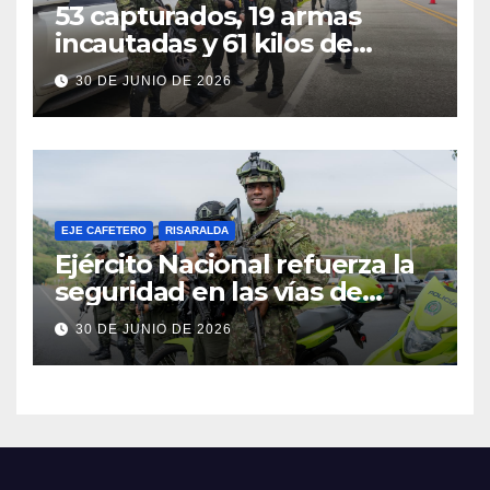
53 capturados, 19 armas
incautadas y 61 kilos de
explosivos decomisados: el
30 DE JUNIO DE 2026
balance del Batallón San
Mateo en Risaralda
EJE CAFETERO
RISARALDA
Ejército Nacional refuerza la
seguridad en las vías de
Risaralda durante la
30 DE JUNIO DE 2026
temporada de vacaciones