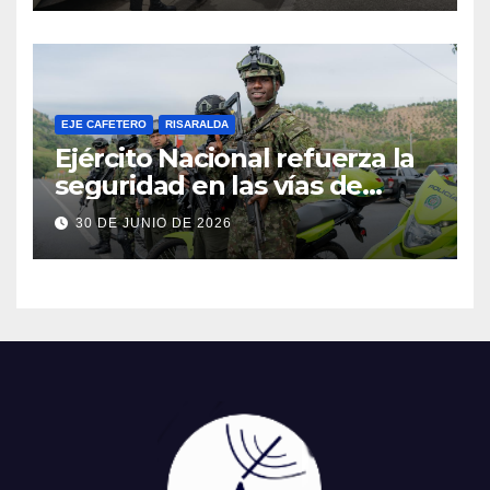
Mateo en Risaralda
EJE CAFETERO
RISARALDA
Ejército Nacional refuerza la
seguridad en las vías de
Risaralda durante la
30 DE JUNIO DE 2026
temporada de vacaciones