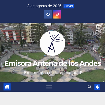
Saltar
8 de agosto de 2026
00:49
al
contenido
Emisora Antena de los Andes
¡En sintonía con la comunidad!