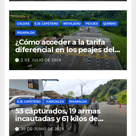
fenómeno de El Niño
CALDAS
EJE CAFETERO
MOVILIDAD
PEAJES
QUINDIO
RISARALDA
¿Cómo acceder a la tarifa
diferencial en los peajes del
Eje Cafetero? Conozca los
2 DE JULIO DE 2026
requisitos y cómo inscribirse
EJE CAFETERO
JUDICIALES
RISARALDA
53 capturados, 19 armas
incautadas y 61 kilos de
explosivos decomisados: el
30 DE JUNIO DE 2026
balance del Batallón San