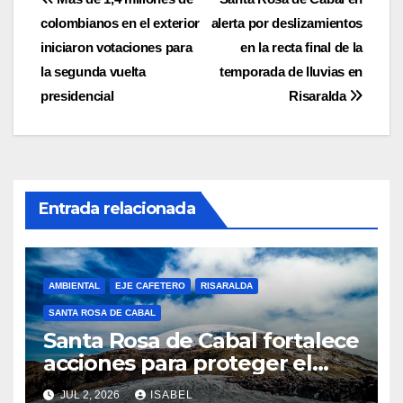
Navegación
colombianos en el exterior
alerta por deslizamientos
de
iniciaron votaciones para
en la recta final de la
entradas
la segunda vuelta
temporada de lluvias en
presidencial
Risaralda
Entrada relacionada
AMBIENTAL
EJE CAFETERO
RISARALDA
SANTA ROSA DE CABAL
Santa Rosa de Cabal fortalece
acciones para proteger el
Parque Los Nevados durante
JUL 2, 2026
ISABEL