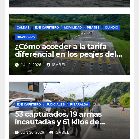
el fenómeno de El Niño
CALDAS
EJE CAFETERO
MOVILIDAD
PEAJES
QUINDIO
RISARALDA
¿Cómo acceder a la tarifa
diferencial en los peajes del
Eje Cafetero? Conozca los
JUL 2, 2026
ISABEL
requisitos y cómo inscribirse
EJE CAFETERO
JUDICIALES
RISARALDA
53 capturados, 19 armas
incautadas y 61 kilos de
explosivos decomisados: el
JUN 30, 2026
ISABEL
balance del Batallón San