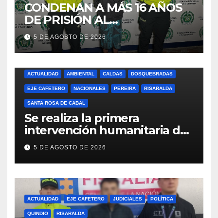
CONDENAN A MÁS 16 AÑOS
DE PRISIÓN AL
RESPONSABLE DE CAUSAR
5 DE AGOSTO DE 2026
LA MUERTE DE UNA MUJER
EN DOSQUEBRADAS
(RISARALDA)
ACTUALIDAD
AMBIENTAL
CALDAS
DOSQUEBRADAS
EJE CAFETERO
NACIONALES
PEREIRA
RISARALDA
SANTA ROSA DE CABAL
Se realiza la primera
intervención humanitaria de
la UBPD en el Cementerio
5 DE AGOSTO DE 2026
San Camilo de Pereira
ACTUALIDAD
EJE CAFETERO
JUDICIALES
POLÍTICA
QUINDIO
RISARALDA