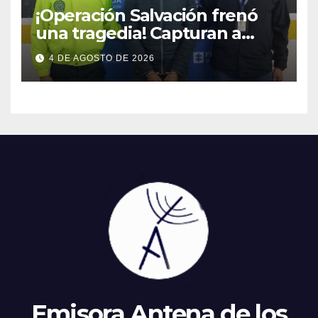
¡Operación Salvación frenó
una tragedia! Capturan a
presunto agresor y protegen
4 DE AGOSTO DE 2026
a una madre y sus hijos.
Emisora Antena de los