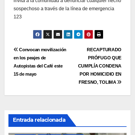
invita a la comunidad a denunciar cualquier hecho
sospechoso a través de la línea de emergencia
123
Navegación
Convocan movilización
RECAPTURADO
en los peajes de
PRÓFUGO QUE
de
Autopistas del Café este
CUMPLÍA CONDENA
entradas
15 de mayo
POR HOMICIDIO EN
FRESNO, TOLIMA
Entrada relacionada
ACTUALIDAD
DOSQUEBRADAS
EJE CAFETERO