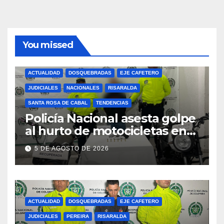
You missed
ACTUALIDAD
DOSQUEBRADAS
EJE CAFETERO
JUDICIALES
NACIONALES
RISARALDA
SANTA ROSA DE CABAL
TENDENCIAS
Policía Nacional asesta golpe
al hurto de motocicletas en
Risaralda
5 DE AGOSTO DE 2026
ACTUALIDAD
DOSQUEBRADAS
EJE CAFETERO
JUDICIALES
PEREIRA
RISARALDA