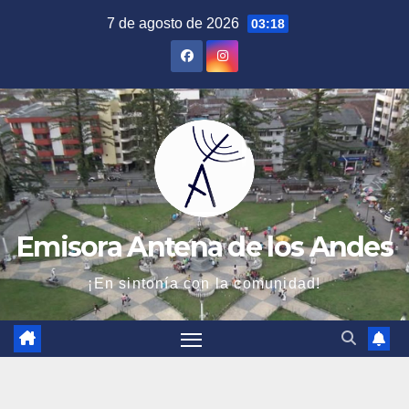
Saltar
7 de agosto de 2026
03:18
al
contenido
Emisora Antena de los Andes
¡En sintonía con la comunidad!