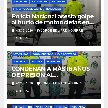
JUDICIALES
NACIONALES
RISARALDA
SANTA ROSA DE CABAL
TENDENCIAS
Policía Nacional asesta golpe
al hurto de motocicletas en
Risaralda
AGO 5, 2026
JORGE EDWARD AGUIRRE
RESTREPO
ACTUALIDAD
DOSQUEBRADAS
EJE CAFETERO
JUDICIALES
PEREIRA
RISARALDA
CONDENAN A MÁS 16 AÑOS
DE PRISIÓN AL
RESPONSABLE DE CAUSAR
AGO 5, 2026
JORGE EDWARD AGUIRRE
LA MUERTE DE UNA MUJER
RESTREPO
EN DOSQUEBRADAS
(RISARALDA)
ACTUALIDAD
AMBIENTAL
CALDAS
DOSQUEBRADAS
EJE CAFETERO
NACIONALES
PEREIRA
RISARALDA